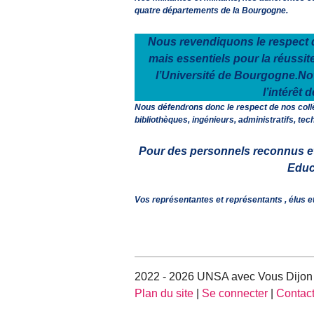
quatre départements de la Bourgogne.
Nous revendiquons le respect 
mais essentiels pour la réussit
l’Université de Bourgogne.Not
l’intérêt 
Nous défendrons donc le respect de nos collèg
bibliothèques, ingénieurs, administratifs, tec
Pour des personnels reconnus et
Educa
Vos représentantes et représentants , élus
2022 - 2026 UNSA avec Vous Dijon
Plan du site
|
Se connecter
|
Contac