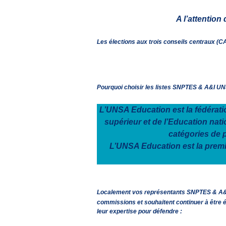
A l’attentio
Les élections aux trois conseils centraux (CA
Pourquoi choisir les listes SNPTES & A&I U
L’UNSA Education est la fédérat
supérieur et de l’Education nat
catégories de p
L’UNSA Education est la premiè
Localement vos représentants SNPTES & A&
commissions et souhaitent continuer à être 
leur expertise pour défendre :