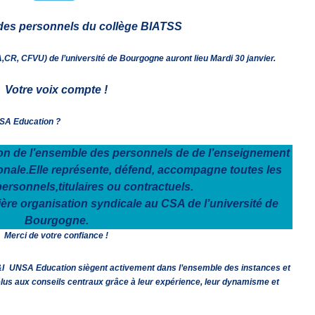
n des personnels du collège BIATSS
,CR, CFVU) de l’université de Bourgogne auront lieu Mardi 30 janvier.
Votre voix compte !
NSA Education ?
ion de l’ensemble des personnels de de l’enseignement
ionale.Elle représente, défend, accompagne toutes les
ersonnels,titulaires ou contractuels.
re organisation syndicale au CSA de l’université de
Bourgogne.
Merci de votre confiance !
I
UNSA Education siègent activement dans l’ensemble des instances et
élus aux conseils centraux grâce à leur expérience, leur dynamisme et