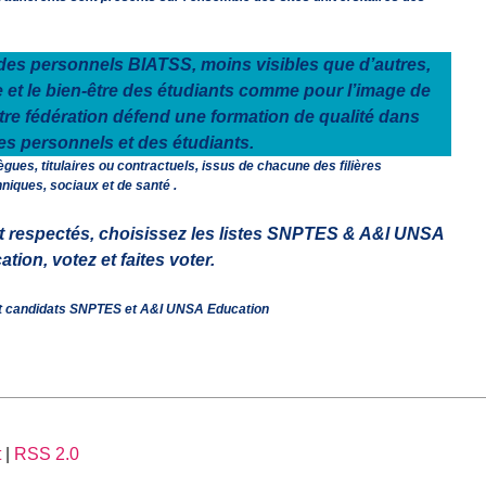
des personnels BIATSS, moins visibles que d’autres,
e et le bien-être des étudiants comme pour l’image de
re fédération défend une formation de qualité dans
des personnels et des étudiants.
ues, titulaires ou contractuels, issus de chacune des filières
hniques, sociaux et de santé .
 respectés, choisissez les listes SNPTES & A&l UNSA
tion, votez et faites voter.
 et candidats SNPTES et A&I UNSA Educatio
n
t
|
RSS 2.0